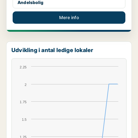
Andelsbolig
Mere info
Udvikling i antal ledige lokaler
2.25
2
1.75
1.5
1.25