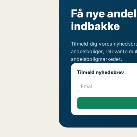
Få nye andel
indbakke
Tilmeld dig vores nyhedsbr
andelsboliger, relevante mu
andelsboligmarkedet.
Tilmeld nyhedsbrev
Email