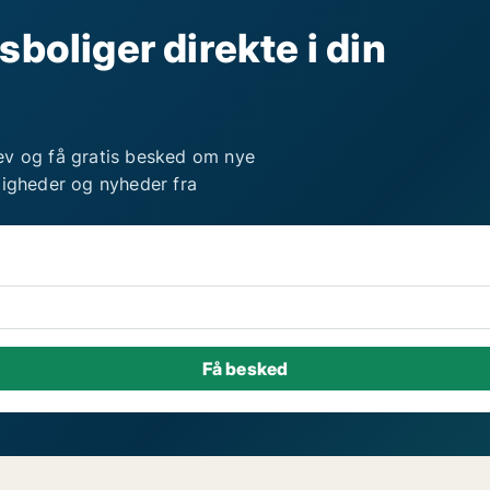
sboliger direkte i din
ev og få gratis besked om nye
ligheder og nyheder fra