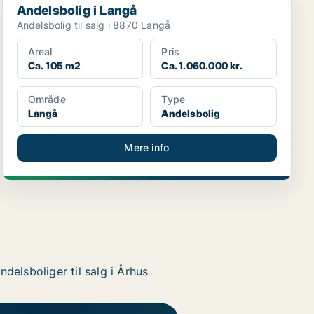
Andelsbolig i Langå
Andelsbolig til salg i 8870 Langå
Areal
Pris
Ca. 105 m2
Ca. 1.060.000 kr.
Område
Type
Langå
Andelsbolig
Mere info
ndelsboliger til salg i Århus