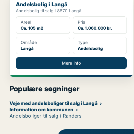
Andelsbolig i Langå
Andelsbolig til salg i 8870 Langå
Areal
Pris
Ca. 105 m2
Ca. 1.060.000 kr.
Område
Type
Langå
Andelsbolig
Mere info
Populære søgninger
Veje med andelsboliger til salg i Langå
Information om kommunen
Andelsboliger til salg i Randers