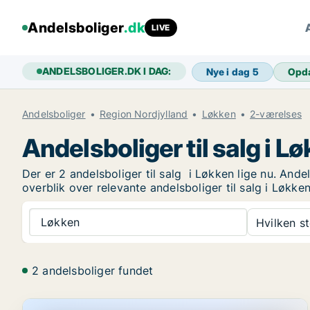
Andelsboliger
.dk
LIVE
ANDELSBOLIGER.DK I DAG:
Nye i dag
5
Opd
Andelsboliger
Region Nordjylland
Løkken
2-værelses
Andelsboliger til salg i L
Der er 2 andelsboliger til salg i Løkken lige nu. And
overblik over relevante andelsboliger til salg i Løkken
Løkken
Hvilken s
2 andelsboliger fundet
Andelsbolig i Løkken