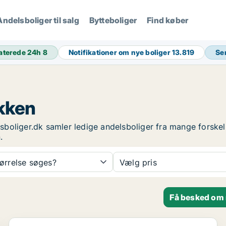
Andelsboliger til salg
Bytteboliger
Find køber
aterede 24h
8
Notifikationer om nye boliger
13.819
Se
økken
elsboliger.dk samler ledige andelsboliger fra mange forskel
.
tørrelse søges?
Vælg pris
Få besked om 
Andelsbolig i Løkken