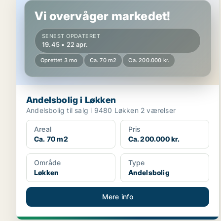
Vi overvåger markedet!
SENEST OPDATERET
19.45 • 22 apr.
Oprettet 3 mo
Ca. 70 m2
Ca. 200.000 kr.
Andelsbolig i Løkken
Andelsbolig til salg i 9480 Løkken 2 værelser
Areal
Pris
Ca. 70 m2
Ca. 200.000 kr.
Område
Type
Løkken
Andelsbolig
Mere info