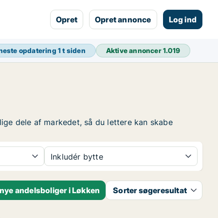
Opret
Opret annonce
Log ind
neste opdatering
1 t siden
Aktive annoncer
1.019
lige dele af markedet, så du lettere kan skabe
Inkludér bytte
nye andelsboliger i Løkken
Sorter søgeresultat