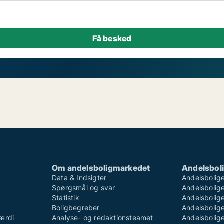
Om andelsboligmarkedet
Andelsboli
Data & Indsigter
Andelsbolige
Spørgsmål og svar
Andelsboliger
Statistik
Andelsbolige
Boligbegreber
Andelsboliger
ærdi
Analyse- og redaktionsteamet
Andelsboliger