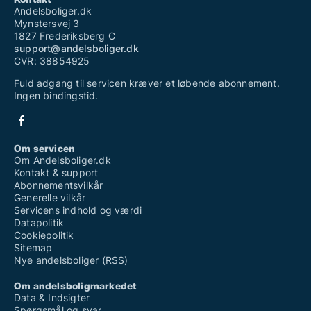
Andelsboliger.dk
Mynstersvej 3
1827 Frederiksberg C
support@andelsboliger.dk
CVR: 38854925
Fuld adgang til servicen kræver et løbende abonnement.
Ingen bindingstid.
Om servicen
Om Andelsboliger.dk
Kontakt & support
Abonnementsvilkår
Generelle vilkår
Servicens indhold og værdi
Datapolitik
Cookiepolitik
Sitemap
Nye andelsboliger (RSS)
Om andelsboligmarkedet
Data & Indsigter
Spørgsmål og svar