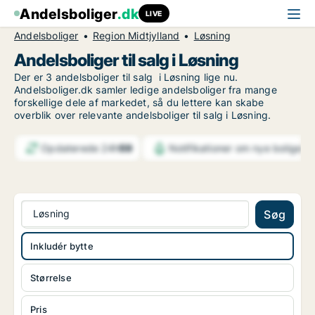
Andelsboliger
.dk
LIVE
Andelsboliger
Region Midtjylland
Løsning
Andelsboliger til salg i Løsning
Der er 3 andelsboliger til salg i Løsning lige nu.
Andelsboliger.dk samler ledige andelsboliger fra mange
forskellige dele af markedet, så du lettere kan skabe
overblik over relevante andelsboliger til salg i Løsning.
Opdaterede 24h
59
Notifikationer om nye boliger
6
Løsning
Søg
Inkludér bytte
Størrelse
Pris