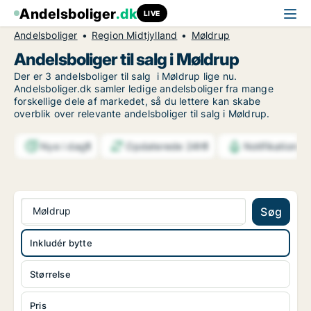
Andelsboliger
.dk
LIVE
Andelsboliger
Region Midtjylland
Møldrup
Andelsboliger til salg i Møldrup
Der er 3 andelsboliger til salg i Møldrup lige nu.
Andelsboliger.dk samler ledige andelsboliger fra mange
forskellige dele af markedet, så du lettere kan skabe
overblik over relevante andelsboliger til salg i Møldrup.
Nye i dag
1
Opdaterede 24h
1
Notifikationer
Møldrup
Søg
Inkludér bytte
Størrelse
Pris