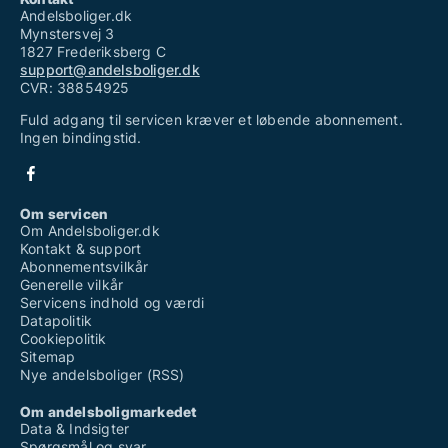
Andelsboliger.dk
Mynstersvej 3
1827 Frederiksberg C
support@andelsboliger.dk
CVR: 38854925
Fuld adgang til servicen kræver et løbende abonnement.
Ingen bindingstid.
Om servicen
Om Andelsboliger.dk
Kontakt & support
Abonnementsvilkår
Generelle vilkår
Servicens indhold og værdi
Datapolitik
Cookiepolitik
Sitemap
Nye andelsboliger (RSS)
Om andelsboligmarkedet
Data & Indsigter
Spørgsmål og svar