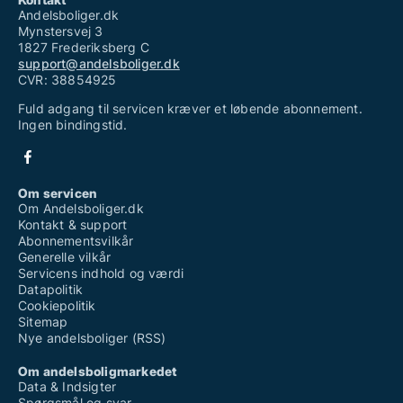
Andelsboliger.dk
Mynstersvej 3
1827 Frederiksberg C
support@andelsboliger.dk
CVR: 38854925
Fuld adgang til servicen kræver et løbende abonnement.
Ingen bindingstid.
Om servicen
Om Andelsboliger.dk
Kontakt & support
Abonnementsvilkår
Generelle vilkår
Servicens indhold og værdi
Datapolitik
Cookiepolitik
Sitemap
Nye andelsboliger (RSS)
Om andelsboligmarkedet
Data & Indsigter
Spørgsmål og svar