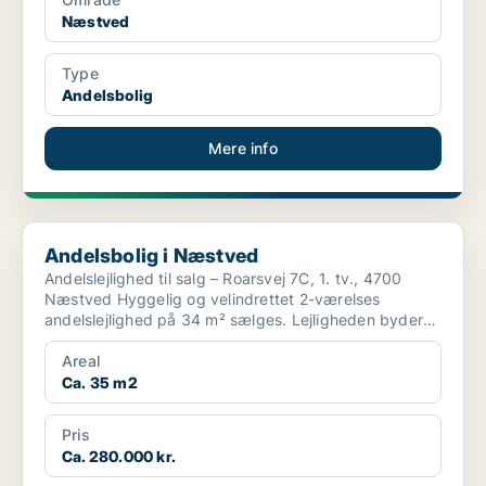
Næstved
Type
Andelsbolig
Mere info
Andelsbolig i Næstved
Andelsbolig i Næstved
Andelslejlighed til salg – Roarsvej 7C, 1. tv., 4700
Næstved Hyggelig og velindrettet 2-værelses
andelslejlighed på 34 m² sælges. Lejligheden byder
på ...
Areal
Ca. 35 m2
Pris
Ca. 280.000 kr.