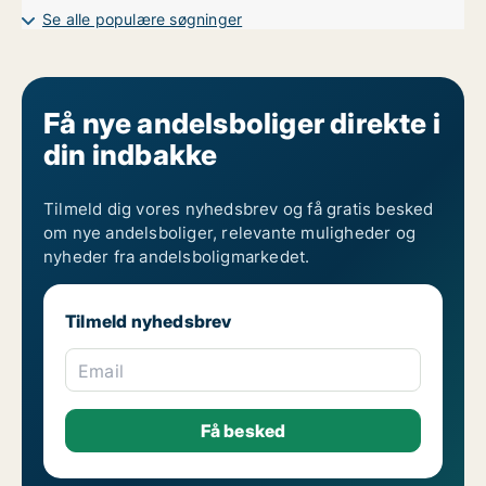
4-værelses andelsboliger til salg i Aalborg SØ
Se alle populære søgninger
4-værelses andelsboliger til salg i Aalborg Øst
Få nye andelsboliger direkte i
din indbakke
Tilmeld dig vores nyhedsbrev og få gratis besked
om nye andelsboliger, relevante muligheder og
nyheder fra andelsboligmarkedet.
Tilmeld nyhedsbrev
Email