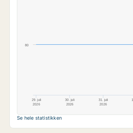
80
29. juli
30. juli
31. juli
1
2026
2026
2026
Se hele statistikken