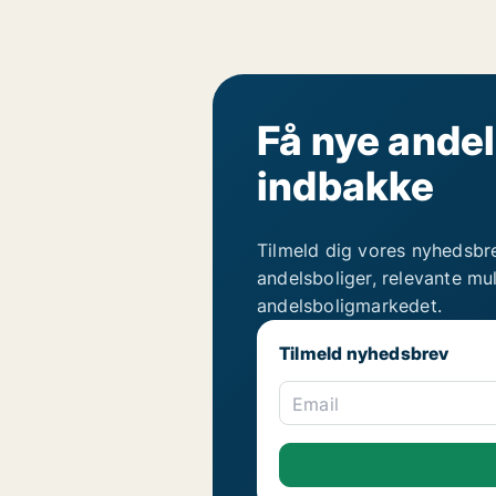
Få nye andel
indbakke
Tilmeld dig vores nyhedsbr
andelsboliger, relevante mu
andelsboligmarkedet.
Tilmeld nyhedsbrev
Email