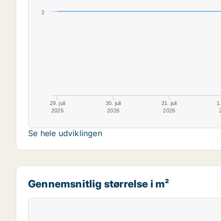
2
29. juli
30. juli
31. juli
1
2026
2026
2026
Se hele udviklingen
Gennemsnitlig størrelse i m²