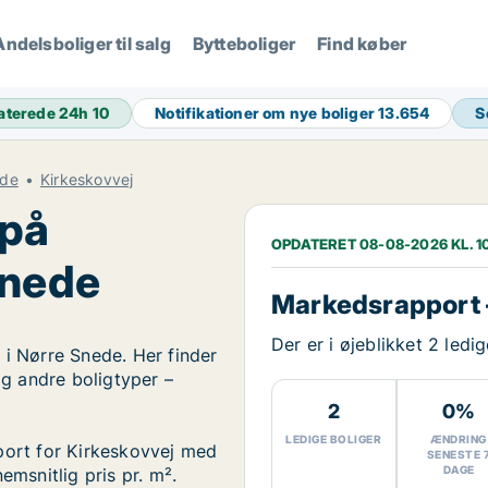
Andelsboliger til salg
Bytteboliger
Find køber
aterede 24h
10
Notifikationer om nye boliger
13.654
S
ede
Kirkeskovvej
 på
OPDATERET 08-08-2026 KL. 1
Snede
Markedsrapport 
Der er i øjeblikket 2 ledi
 i Nørre Snede. Her finder
og andre boligtyper –
2
0%
LEDIGE BOLIGER
ÆNDRING
port for Kirkeskovvej med
SENESTE 
DAGE
emsnitlig pris pr. m².