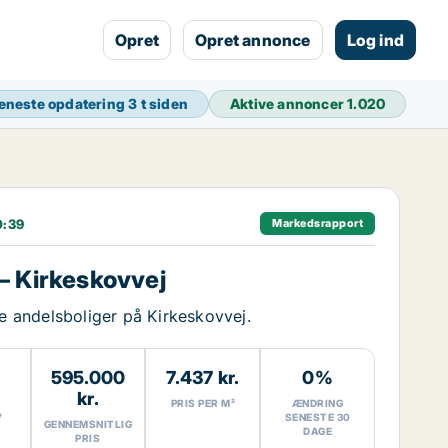
Opret
Opret annonce
Log ind
eneste opdatering
3 t siden
Aktive annoncer
1.020
0:39
Markedsrapport
– Kirkeskovvej
ge andelsboliger på Kirkeskovvej.
595.000
7.437 kr.
0%
kr.
PRIS PER M²
ÆNDRING
7
SENESTE 30
GENNEMSNITLIG
DAGE
PRIS