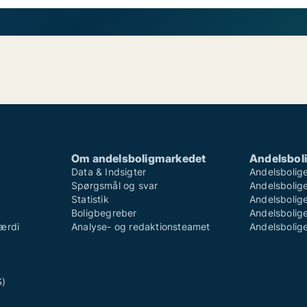
Om andelsboligmarkedet
Andelsboli
Data & Indsigter
Andelsbolige
Spørgsmål og svar
Andelsboliger
Statistik
Andelsbolige
Boligbegreber
Andelsboliger
ærdi
Analyse- og redaktionsteamet
Andelsboliger
S)