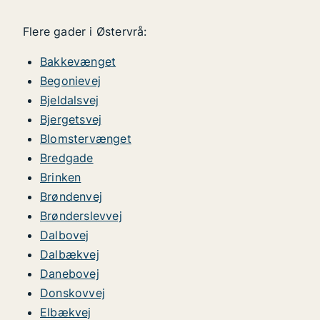
Flere gader i Østervrå:
Bakkevænget
Begonievej
Bjeldalsvej
Bjergetsvej
Blomstervænget
Bredgade
Brinken
Brøndenvej
Brønderslevvej
Dalbovej
Dalbækvej
Danebovej
Donskovvej
Elbækvej