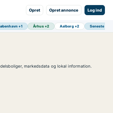
Opret
Opret annonce
Log ind
København
+
1
Århus
+
2
Aalborg
+
2
Seneste opd
andelsboliger, markedsdata og lokal information.