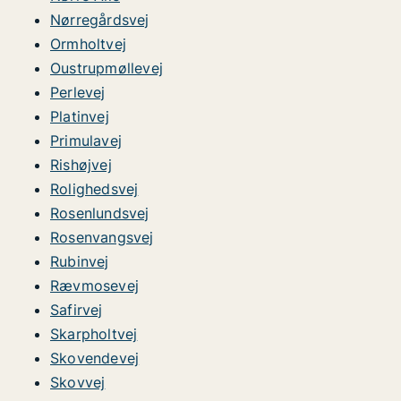
Nørregårdsvej
Ormholtvej
Oustrupmøllevej
Perlevej
Platinvej
Primulavej
Rishøjvej
Rolighedsvej
Rosenlundsvej
Rosenvangsvej
Rubinvej
Rævmosevej
Safirvej
Skarpholtvej
Skovendevej
Skovvej