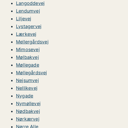
Langoddevej
Lendumvej
Liljevej
Lystagervej
Lærkevej
Mellergårdsvej
Mimosevej
Mølbakvej
Møllegade
Møllegårdsvej
Nejsumvej
Nellikevej
Nygade
Nymøllevej
Nødbakvej
Nørkærvej
Nørre Alle