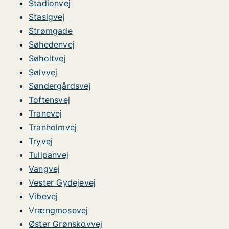
Stadionvej
Stasigvej
Strømgade
Søhedenvej
Søholtvej
Sølvvej
Søndergårdsvej
Toftensvej
Tranevej
Tranholmvej
Tryvej
Tulipanvej
Vangvej
Vester Gydejevej
Vibevej
Vrængmosevej
Øster Grønskovvej