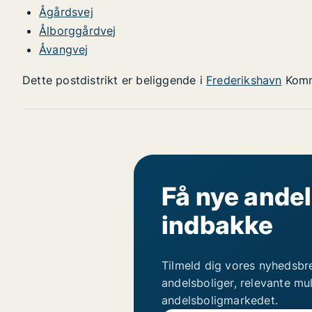
Ågårdsvej
Ålborggårdvej
Åvangvej
Dette postdistrikt er beliggende i
Frederikshavn
Kom
Få nye andel
indbakke
Tilmeld dig vores nyhedsbr
andelsboliger, relevante mu
andelsboligmarkedet.