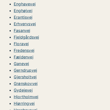
Enghavevej
Enghøjvej
Erantisvej
Erhvervsvej
Fasanvej
Fjeldgårdsvej
Floravej
Fredensvej
Fældenvej
Ganevej
Gerndrupvej
Gjersholtvej
Grønskovvej
Gydejevej
Hjortholmvej
Hjørringvej