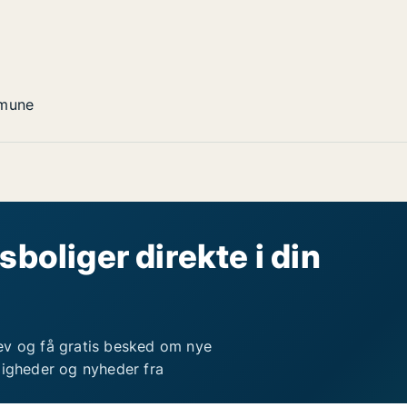
mune
sboliger direkte i din
ev og få gratis besked om nye
ligheder og nyheder fra