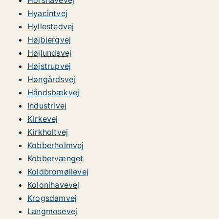
Horshavevej
Hyacintvej
Hyllestedvej
Højbjergvej
Højlundsvej
Højstrupvej
Høngårdsvej
Håndsbækvej
Industrivej
Kirkevej
Kirkholtvej
Kobberholmvej
Kobbervænget
Koldbromøllevej
Kolonihavevej
Krogsdamvej
Langmosevej