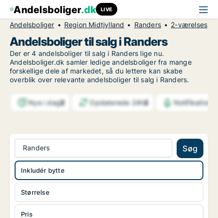
Andelsboliger
.dk
LIVE
Andelsboliger
Region Midtjylland
Randers
2-værelses
Andelsboliger til salg i Randers
Der er 4 andelsboliger til salg i Randers lige nu.
Andelsboliger.dk samler ledige andelsboliger fra mange
forskellige dele af markedet, så du lettere kan skabe
overblik over relevante andelsboliger til salg i Randers.
Nye i dag
2
Opdaterede 24h
2
Notifikatione
Randers
Søg
Inkludér bytte
Størrelse
Pris