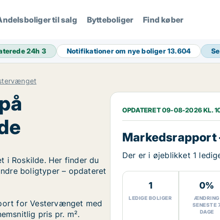
Andelsboliger til salg
Bytteboliger
Find køber
aterede 24h
3
Notifikationer om nye boliger
13.604
Se
stervænget
 på
OPDATERET 09-08-2026 KL. 1
lde
Markedsrapport 
Der er i øjeblikket 1 led
 i Roskilde. Her finder du
 andre boligtyper – opdateret
1
0%
LEDIGE BOLIGER
ÆNDRING
pport for Vestervænget med
SENESTE 
DAGE
emsnitlig pris pr. m².