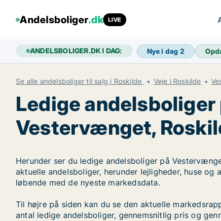
Andelsboliger
.dk
LIVE
ANDELSBOLIGER.DK I DAG:
Nye i dag
2
Opd
Se alle andelsboliger til salg i Roskilde
Veje i Roskilde
Ve
Ledige andelsboliger
Vestervænget, Roski
Herunder ser du ledige andelsboliger på Vestervænget
aktuelle andelsboliger, herunder lejligheder, huse og
løbende med de nyeste markedsdata.
Til højre på siden kan du se den aktuelle markedsra
antal ledige andelsboliger, gennemsnitlig pris og genn