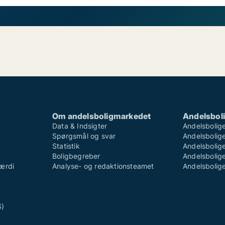
Om andelsboligmarkedet
Andelsboli
Data & Indsigter
Andelsbolige
Spørgsmål og svar
Andelsboliger
Statistik
Andelsbolige
Boligbegreber
Andelsboliger
ærdi
Analyse- og redaktionsteamet
Andelsboliger
S)