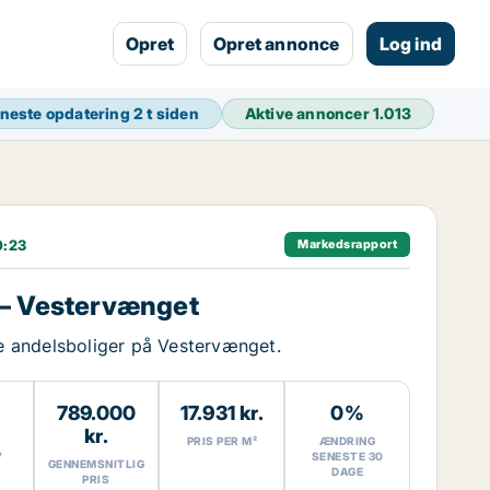
Opret
Opret annonce
Log ind
neste opdatering
2 t siden
Aktive annoncer
1.013
0:23
Markedsrapport
– Vestervænget
ige andelsboliger på Vestervænget.
789.000
17.931 kr.
0%
kr.
PRIS PER M²
ÆNDRING
7
SENESTE 30
GENNEMSNITLIG
DAGE
PRIS