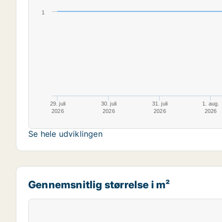
1
29. juli
30. juli
31. juli
1. aug.
2026
2026
2026
2026
Se hele udviklingen
Gennemsnitlig størrelse i m²