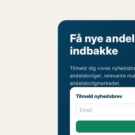
Få nye andel
indbakke
Tilmeld dig vores nyhedsbr
andelsboliger, relevante mu
andelsboligmarkedet.
Tilmeld nyhedsbrev
Email