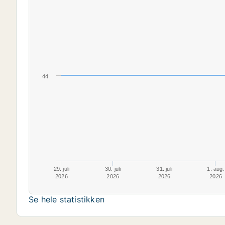
44
29. juli
30. juli
31. juli
1. aug.
2026
2026
2026
2026
Se hele statistikken