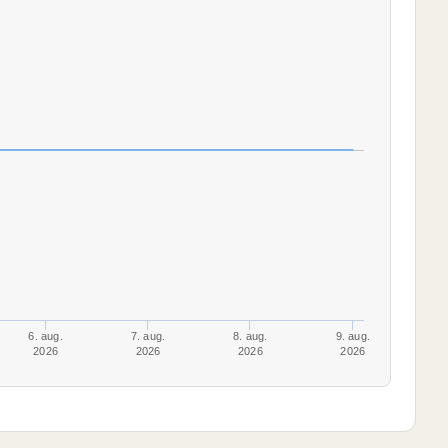
6. aug.
7. aug.
8. aug.
9. aug.
2026
2026
2026
2026