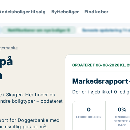
Andelsboliger til salg
Bytteboliger
Find køber
Notifikationer om nye boliger
6
Seneste opdatering
1 t
gerbanke
 på
OPDATERET 06-08-2026 KL. 2
n
Markedsrapport
Der er i øjeblikket 0 led
 i Skagen. Her finder du
 andre boligtyper – opdateret
0
0%
LEDIGE BOLIGER
ÆNDRING
apport for Doggerbanke med
SENESTE 
DAGE
emsnitlig pris pr. m².