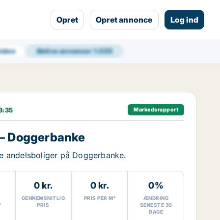
Opret
Opret annonce
Log ind
 siden
Aktive annoncer
1.020
3:35
Markedsrapport
 – Doggerbanke
ige andelsboliger på Doggerbanke.
0 kr.
0 kr.
0%
GENNEMSNITLIG
PRIS PER M²
ÆNDRING
7
PRIS
SENESTE 30
DAGE