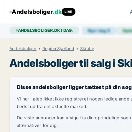
Andelsboliger
.dk
LIVE
ANDELSBOLIGER.DK I DAG:
Nye i dag
5
Opd
Andelsboliger
Region Sjælland
Skibby
Andelsboliger til salg i S
Disse andelsboliger ligger tættest på din sø
Vi har i øjeblikket ikke registreret nogen ledige and
bedst ud fra det aktuelle marked.
De viste annoncer kan afvige fra din oprindelige søgn
alternativer for dig.