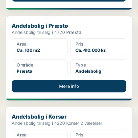
Andelsbolig i Præstø
Andelsbolig i Præstø
Andelsbolig til salg i 4720 Præstø
Areal
Pris
Ca. 100 m2
Ca. 410.000 kr.
Område
Type
Præstø
Andelsbolig
Mere info
Andelsbolig i Korsør
Andelsbolig i Korsør
Andelsbolig til salg i 4220 Korsør 2 værelser
Areal
Pris