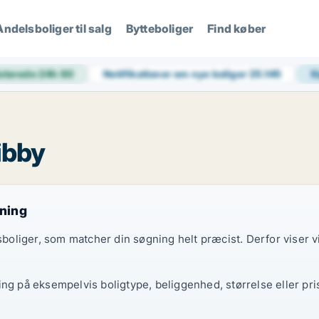
Andelsboliger til salg
Bytteboliger
Find køber
aterede 24h
60
Notifikationer om nye boliger
25.145
K
kibby
gning
elsboliger, som matcher din søgning helt præcist. Derfor viser
ing på eksempelvis boligtype, beliggenhed, størrelse eller pri