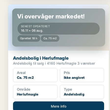
Andelsbolig i Herlufmagle
Vi overvåger markedet!
SENEST OPDATERET
16.11 • 06 aug.
Oprettet 18 h
Ca. 75 m2
Andelsbolig i Herlufmagle
Andelsbolig til salg i 4160 Herlufmagle 3 værelser
Areal
Pris
Ca. 75 m2
Ikke angivet
Område
Type
Herlufmagle
Andelsbolig
Mere info