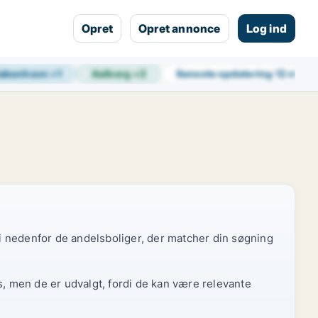
Opret
Opret annonce
Log ind
øbenhavn
+
1
Aalborg
+
2
Seneste opdatering
12 min s
 vi nedenfor de andelsboliger, der matcher din søgning
s, men de er udvalgt, fordi de kan være relevante