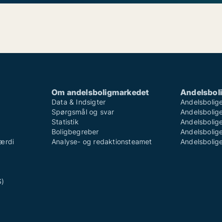
Om andelsboligmarkedet
Andelsboli
Data & Indsigter
Andelsbolige
Spørgsmål og svar
Andelsboliger
Statistik
Andelsbolige
Boligbegreber
Andelsboliger
ærdi
Analyse- og redaktionsteamet
Andelsboliger
S)