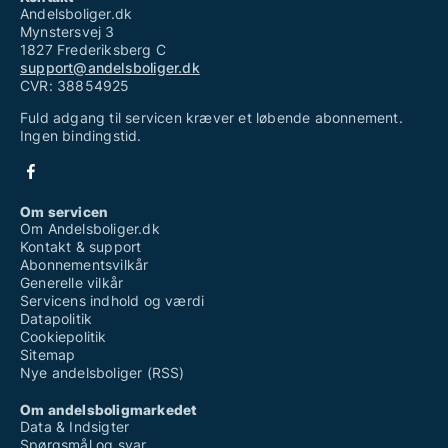
Andelsboliger.dk
Mynstersvej 3
1827 Frederiksberg C
support@andelsboliger.dk
CVR: 38854925
Fuld adgang til servicen kræver et løbende abonnement.
Ingen bindingstid.
Om servicen
Om Andelsboliger.dk
Kontakt & support
Abonnementsvilkår
Generelle vilkår
Servicens indhold og værdi
Datapolitik
Cookiepolitik
Sitemap
Nye andelsboliger (RSS)
Om andelsboligmarkedet
Data & Indsigter
Spørgsmål og svar