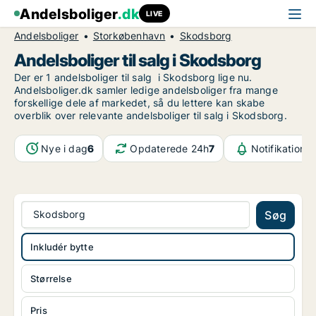
Andelsboliger
.dk
LIVE
Andelsboliger
Storkøbenhavn
Skodsborg
Andelsboliger til salg i Skodsborg
Der er 1 andelsboliger til salg i Skodsborg lige nu.
Andelsboliger.dk samler ledige andelsboliger fra mange
forskellige dele af markedet, så du lettere kan skabe
overblik over relevante andelsboliger til salg i Skodsborg.
Nye i dag
6
Opdaterede 24h
7
Notifikatione
Skodsborg
Søg
Inkludér bytte
Størrelse
Pris