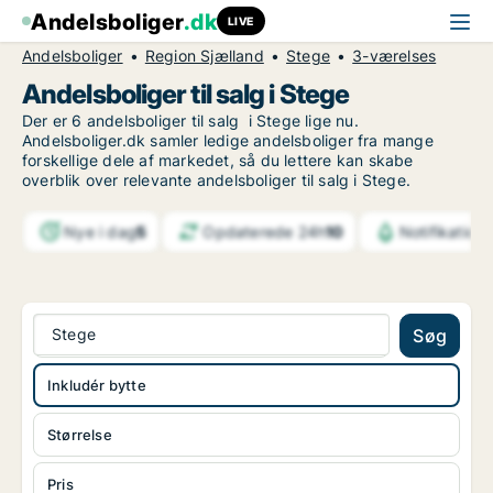
Andelsboliger
.dk
LIVE
Andelsboliger
Region Sjælland
Stege
3-værelses
Andelsboliger til salg i Stege
Der er 6 andelsboliger til salg i Stege lige nu.
Andelsboliger.dk samler ledige andelsboliger fra mange
forskellige dele af markedet, så du lettere kan skabe
overblik over relevante andelsboliger til salg i Stege.
Nye i dag
5
Opdaterede 24h
10
Notifikation
Stege
Søg
Inkludér bytte
Størrelse
Pris