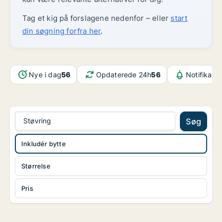
Tag et kig på forslagene nedenfor – eller
start
din søgning forfra her
.
Nye i dag
56
Opdaterede 24h
56
Notifikati
Støvring
Søg
Inkludér bytte
Størrelse
Pris