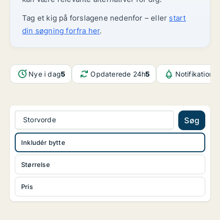
Tag et kig på forslagene nedenfor – eller
start
din søgning forfra her
.
Nye i dag
5
Opdaterede 24h
5
Notifikatione
Storvorde
Søg
Inkludér bytte
Størrelse
Pris