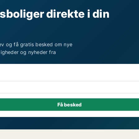
sboliger direkte i din
ev og få gratis besked om nye
ligheder og nyheder fra