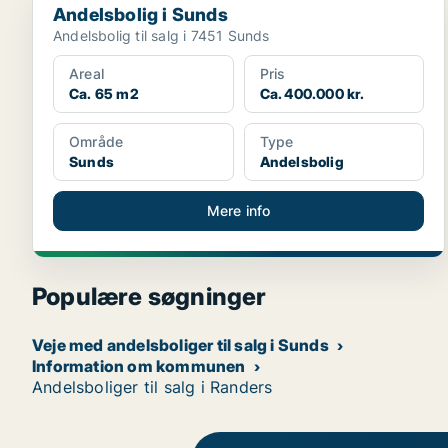
Andelsbolig i Sunds
Andelsbolig til salg i 7451 Sunds
Areal
Pris
Ca. 65 m2
Ca. 400.000 kr.
Område
Type
Sunds
Andelsbolig
Mere info
Populære søgninger
Veje med andelsboliger til salg i Sunds
Information om kommunen
Andelsboliger til salg i Randers