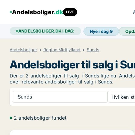
Andelsboliger
.dk
LIVE
ANDELSBOLIGER.DK I DAG:
Nye i dag
9
Opd
Andelsboliger
Region Midtjylland
Sunds
Andelsboliger til salg i S
Der er 2 andelsboliger til salg i Sunds lige nu. Andel
over relevante andelsboliger til salg i Sunds.
Sunds
Hvilken s
2 andelsboliger fundet
Andelsbolig i Sunds