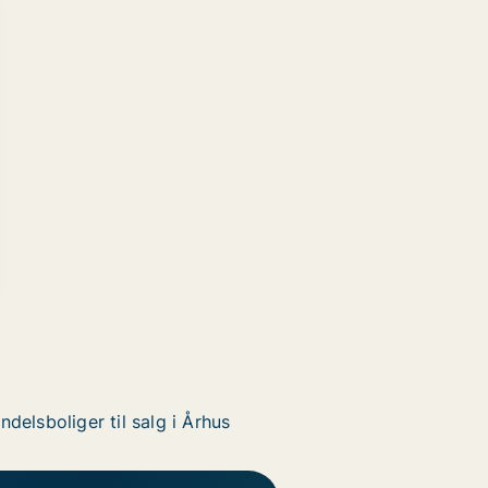
ndelsboliger til salg i Århus