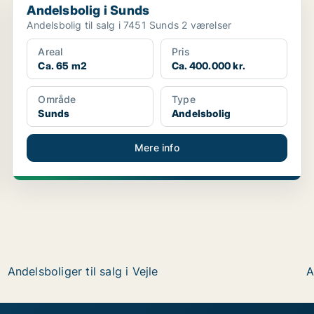
Andelsbolig i Sunds
Andelsbolig til salg i 7451 Sunds 2 værelser
Areal
Pris
Ca. 65 m2
Ca. 400.000 kr.
Område
Type
Sunds
Andelsbolig
Mere info
Andelsboliger til salg i Vejle
A