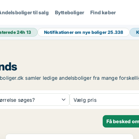
Andelsboliger til salg
Bytteboliger
Find køber
aterede 24h
13
Notifikationer om nye boliger
25.338
unds
sboliger.dk samler ledige andelsboliger fra mange forskell
tørrelse søges?
Vælg pris
Få besked om
Andelsbolig i Sunds