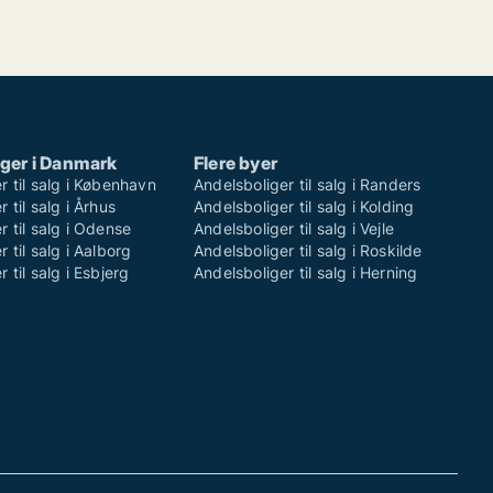
ger i Danmark
Flere byer
r til salg i København
Andelsboliger til salg i Randers
 til salg i Århus
Andelsboliger til salg i Kolding
r til salg i Odense
Andelsboliger til salg i Vejle
 til salg i Aalborg
Andelsboliger til salg i Roskilde
 til salg i Esbjerg
Andelsboliger til salg i Herning