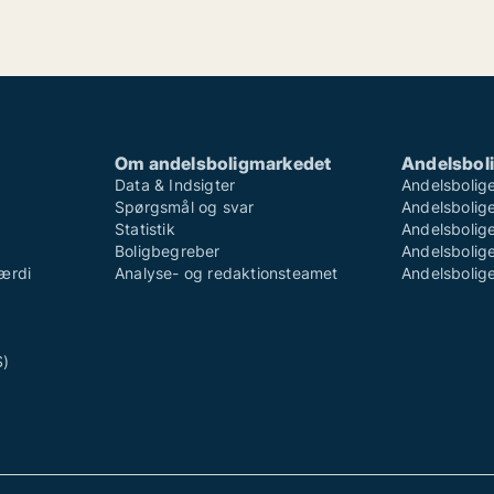
Om andelsboligmarkedet
Andelsboli
Data & Indsigter
Andelsbolige
Spørgsmål og svar
Andelsboliger
Statistik
Andelsbolige
Boligbegreber
Andelsboliger
ærdi
Analyse- og redaktionsteamet
Andelsboliger
S)