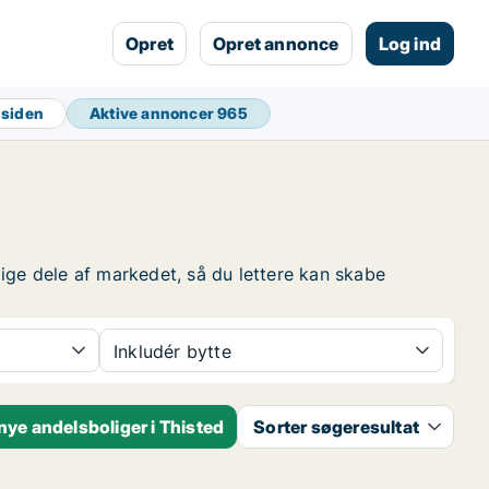
Opret
Opret annonce
Log ind
t siden
Aktive annoncer
965
llige dele af markedet, så du lettere kan skabe
Inkludér bytte
ye andelsboliger i Thisted
Sorter søgeresultat