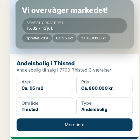
Vi overvåger markedet!
SENEST OPDATERET
15.32 • 13 jul.
Oprettet 23 d
Ca. 95 m2
Ca. 880.000 kr.
Andelsbolig i Thisted
Andelsbolig til salg i 7700 Thisted 3 værelser
Areal
Pris
Ca. 95 m2
Ca. 880.000 kr.
Område
Type
Thisted
Andelsbolig
Mere info