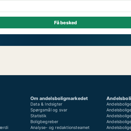
Om andelsboligmarkedet
Andelsboli
Data & Indsigter
Andelsbolige
Spørgsmål og svar
Andelsboliger
Statistik
Andelsbolige
Boligbegreber
Andelsboliger
ærdi
Analyse- og redaktionsteamet
Andelsboliger