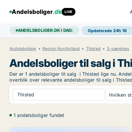
Andelsboliger
.dk
LIVE
ANDELSBOLIGER.DK I DAG:
Opdaterede 24h
18
Andelsboliger
Region Nordjylland
Thisted
3-værelses
Andelsboliger til salg i Th
Der er 1 andelsboliger til salg i Thisted lige nu. And
overblik over relevante andelsboliger til salg i Thisted
Thisted
Hvilken s
1 andelsboliger fundet
Andelsbolig i Thisted