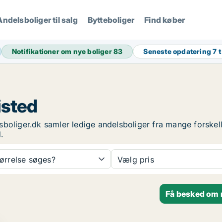
Andelsboliger til salg
Bytteboliger
Find køber
Notifikationer om nye boliger
83
Seneste opdatering
7 
isted
elsboliger.dk samler ledige andelsboliger fra mange forske
.
tørrelse søges?
Vælg pris
Få besked om n