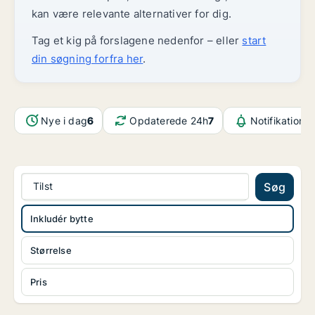
kan være relevante alternativer for dig.
Tag et kig på forslagene nedenfor – eller
start
din søgning forfra her
.
Nye i dag
6
Opdaterede 24h
7
Notifikatione
Tilst
Søg
Inkludér bytte
Størrelse
Pris