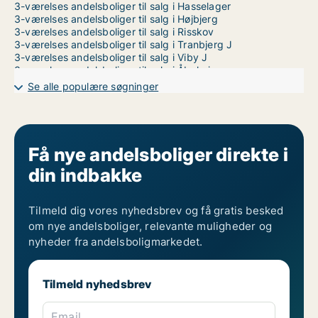
3-værelses andelsboliger til salg i Hasselager
3-værelses andelsboliger til salg i Højbjerg
3-værelses andelsboliger til salg i Risskov
3-værelses andelsboliger til salg i Tranbjerg J
3-værelses andelsboliger til salg i Viby J
3-værelses andelsboliger til salg i Åbyhøj
3-værelses andelsboliger til salg i Århus C
Se alle populære søgninger
3-værelses andelsboliger til salg i Århus N
3-værelses andelsboliger til salg i Århus V
Få nye andelsboliger direkte i
din indbakke
Tilmeld dig vores nyhedsbrev og få gratis besked
om nye andelsboliger, relevante muligheder og
nyheder fra andelsboligmarkedet.
Tilmeld nyhedsbrev
Email