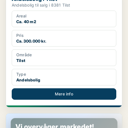
Andelsbolig til salg i 8381 Tilst
Areal
Ca. 40 m2
Pris
Ca. 300.000 kr.
Område
Tilst
Type
Andelsbolig
Mere info
Andelsbolig i Århus N
Vi overvåger markedet!