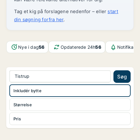
Tag et kig på forslagene nedenfor – eller
start
din søgning forfra her
.
Nye i dag
56
Opdaterede 24h
56
Notifikati
Tistrup
Søg
Inkludér bytte
Størrelse
Pris