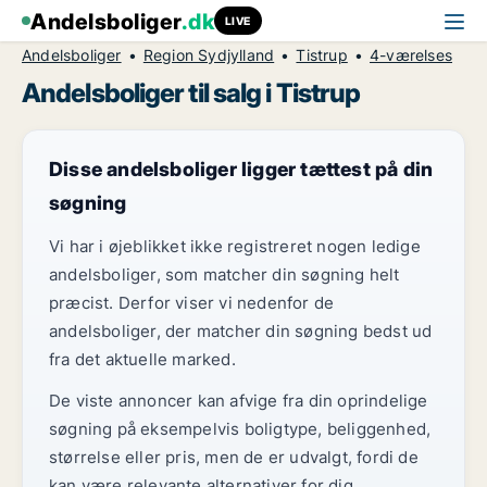
Andelsboliger
.dk
LIVE
Andelsboliger
Region Sydjylland
Tistrup
4-værelses
Andelsboliger til salg i Tistrup
Disse andelsboliger ligger tættest på din
søgning
Vi har i øjeblikket ikke registreret nogen ledige
andelsboliger, som matcher din søgning helt
præcist. Derfor viser vi nedenfor de
andelsboliger, der matcher din søgning bedst ud
fra det aktuelle marked.
De viste annoncer kan afvige fra din oprindelige
søgning på eksempelvis boligtype, beliggenhed,
størrelse eller pris, men de er udvalgt, fordi de
kan være relevante alternativer for dig.