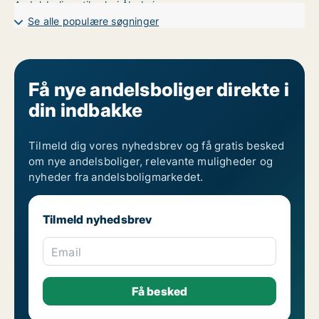
Andelsboliger til salg i Åbyhøj
Andelsboliger til salg i Århus C
Se alle populære søgninger
Andelsboliger til salg i Århus N
Andelsboliger til salg i Århus V
Få nye andelsboliger direkte i
din indbakke
Tilmeld dig vores nyhedsbrev og få gratis besked
om nye andelsboliger, relevante muligheder og
nyheder fra andelsboligmarkedet.
Tilmeld nyhedsbrev
Email