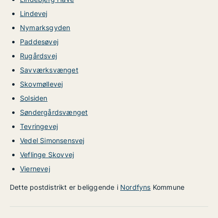
Lindevej
Nymarksgyden
Paddesøvej
Rugårdsvej
Savværksvænget
Skovmøllevej
Solsiden
Søndergårdsvænget
Tevringevej
Vedel Simonsensvej
Veflinge Skovvej
Viernevej
Dette postdistrikt er beliggende i
Nordfyns
Kommune