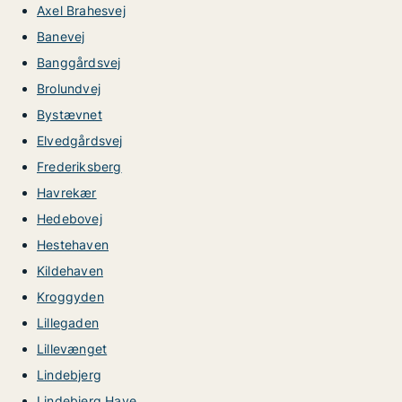
Axel Brahesvej
Banevej
Banggårdsvej
Brolundvej
Bystævnet
Elvedgårdsvej
Frederiksberg
Havrekær
Hedebovej
Hestehaven
Kildehaven
Kroggyden
Lillegaden
Lillevænget
Lindebjerg
Lindebjerg Have