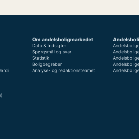
Om andelsboligmarkedet
Andelsboli
Data & Indsigter
Andelsbolige
Spørgsmål og svar
Andelsboliger
Statistik
Andelsbolige
Boligbegreber
Andelsboliger
ærdi
Analyse- og redaktionsteamet
Andelsboliger
S)