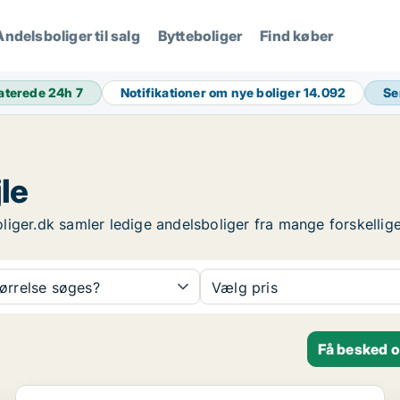
Andelsboliger til salg
Bytteboliger
Find køber
aterede 24h
7
Notifikationer om nye boliger
14.092
Se
jle
sboliger.dk samler ledige andelsboliger fra mange forskelli
tørrelse søges?
Vælg pris
Få besked o
Andelsbolig i Vejle