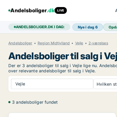
Andelsboliger
.dk
LIVE
ANDELSBOLIGER.DK I DAG:
Nye i dag
6
Opd
Andelsboliger
Region Midtjylland
Vejle
2-værelses
Andelsboliger til salg i Ve
Der er 3 andelsboliger til salg i Vejle lige nu. Andel
over relevante andelsboliger til salg i Vejle.
Vejle
Hvilken s
3 andelsboliger fundet
Andelsbolig i Vejle