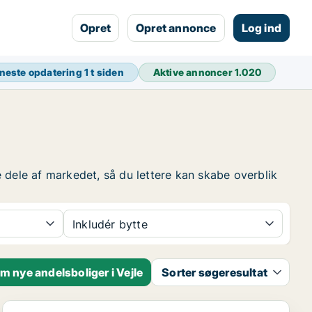
Opret
Opret annonce
Log ind
neste opdatering
1 t siden
Aktive annoncer
1.020
ge dele af markedet, så du lettere kan skabe overblik
Inkludér bytte
m nye andelsboliger i Vejle
Sorter søgeresultat
Andelsbolig i Vejle