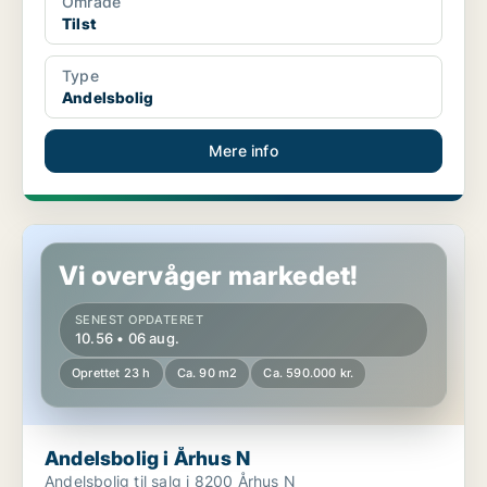
Område
Tilst
Type
Andelsbolig
Mere info
Andelsbolig i Århus N
Vi overvåger markedet!
SENEST OPDATERET
10.56 • 06 aug.
Oprettet 23 h
Ca. 90 m2
Ca. 590.000 kr.
Andelsbolig i Århus N
Andelsbolig til salg i 8200 Århus N