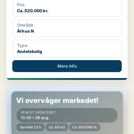
Pris
Ca. 520.000 kr.
Område
Århus N
Type
Andelsbolig
Mere info
Andelsbolig i Århus C
Vi overvåger markedet!
SENEST OPDATERET
10.56 • 06 aug.
Oprettet 23 h
Ca. 80 m2
Ca. 850.000 kr.