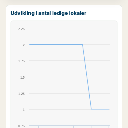
Udvikling i antal ledige lokaler
2.25
2
1.75
1.5
1.25
1
0.75