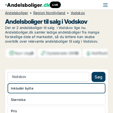
Andelsboliger
.dk
LIVE
Andelsboliger
Region Nordjylland
Vodskov
Andelsboliger til salg i Vodskov
Der er 2 andelsboliger til salg i Vodskov lige nu.
Andelsboliger.dk samler ledige andelsboliger fra mange
forskellige dele af markedet, så du lettere kan skabe
overblik over relevante andelsboliger til salg i Vodskov.
Nye i dag
5
Opdaterede 24h
13
Notifikation
Vodskov
Søg
Inkludér bytte
Størrelse
Pris