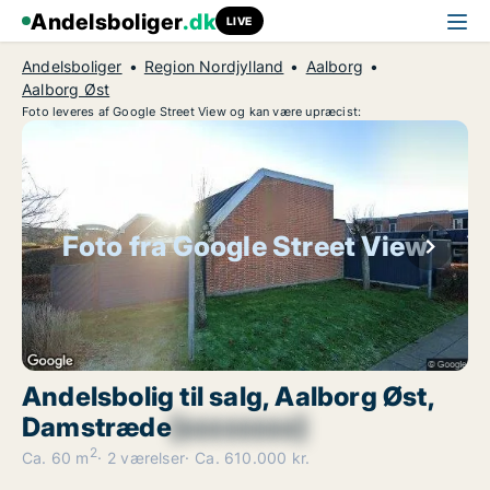
Andelsboliger
.dk
LIVE
Andelsboliger
Region Nordjylland
Aalborg
Aalborg Øst
Foto leveres af Google Street View og kan være upræcist:
Foto fra Google Street View
Andelsbolig til salg, Aalborg Øst,
Damstræde
[xxxxxxxx]
2
Ca. 60 m
2 værelser
Ca. 610.000 kr.