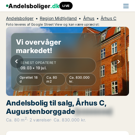
Andelsboliger
.dk
LIVE
Andelsboliger
Region Midtjylland
Århus
Århus C
Foto leveres af Google Street View og kan være upræcist:
Vi overvåger
markedet!
SENEST OPDATERET
09.03 • 19 jul.
Oprettet 18
Ca. 80
Ca. 830.000
d
m2
kr.
Andelsbolig til salg, Århus C,
Augustenborggade
[xxxxxxxx]
2
Ca. 80 m
2 værelser
Ca. 830.000 kr.