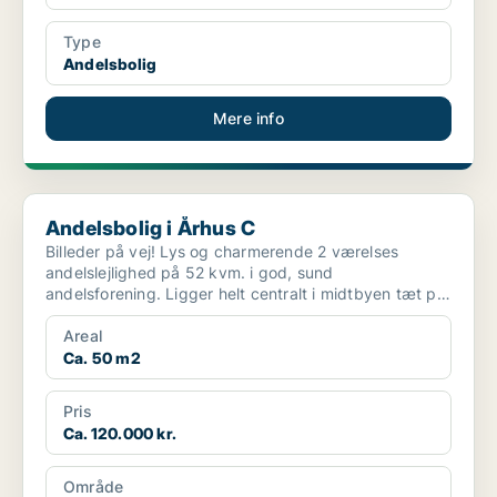
Type
Andelsbolig
Mere info
Andelsbolig i Århus C
Andelsbolig i Århus C
Billeder på vej! Lys og charmerende 2 værelses
andelslejlighed på 52 kvm. i god, sund
andelsforening. Ligger helt centralt i midtbyen tæt på
alt. Lejl...
Areal
Ca. 50 m2
Pris
Ca. 120.000 kr.
Område