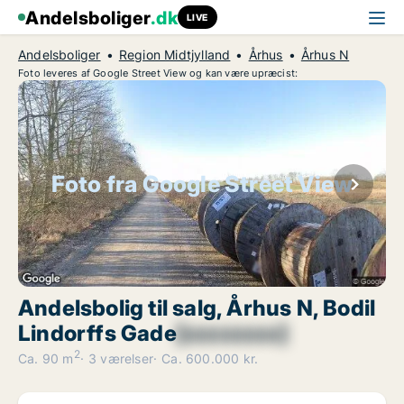
Andelsboliger
.dk
LIVE
Andelsboliger
Region Midtjylland
Århus
Århus N
Foto leveres af Google Street View og kan være upræcist:
Foto fra Google Street View
Andelsbolig til salg, Århus N, Bodil
Lindorffs Gade
[xxxxxxxx]
2
Ca. 90 m
3 værelser
Ca. 600.000 kr.