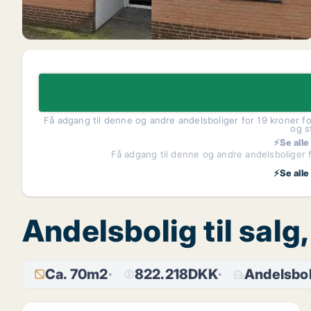
Få adgang til denne og andre andelsboliger for 19 kroner fo
og s
⚡Se alle
Få adgang til denne og andre andelsboliger f
⚡Se alle
Andelsbolig til sal
Ca. 70m2
822.218DKK
Andelsbol