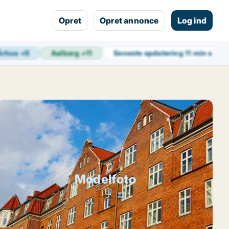
Opret
Opret annonce
Log ind
Århus
+
5
Aalborg
+
11
Seneste opdatering
11 min siden
Modelfoto