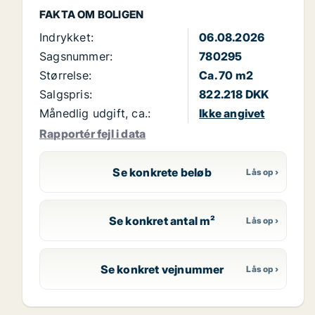
FAKTA OM BOLIGEN
Indrykket:
06.08.2026
Sagsnummer:
780295
Størrelse:
Ca. 70 m2
Salgspris:
822.218 DKK
Månedlig udgift, ca.:
Ikke angivet
Rapportér fejl i data
Se konkrete beløb
Se konkret antal m²
Se konkret vejnummer