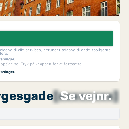
dgang til alle services, herunder adgang til andelsboligerne
dere.
ysninger.
 opsigelse. Tryk på knappen for at fortsætte.
ysninger.
orgesgade
[xxxxxxxx]
Se vejnr.