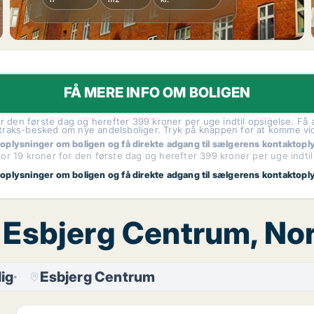
FÅ MERE INFO OM BOLIGEN
r den første dag og herefter 399 kroner per uge indtil opsigelse. Få a
traks-besked om nye andelsboliger. Tryk på knappen for at komme vi
 oplysninger om boligen og få direkte adgang til sælgerens kontaktopl
or 19 kroner for den første dag og herefter 399 kroner per uge indtil
 oplysninger om boligen og få direkte adgang til sælgerens kontaktopl
g, Esbjerg Centrum, N
ig
Esbjerg Centrum