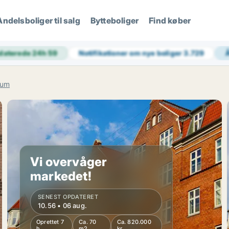
Andelsboliger til salg
Bytteboliger
Find køber
daterede 24h
59
Notifikationer om nye boliger
3.729
rum
Vi overvåger
markedet!
SENEST OPDATERET
10.56 • 06 aug.
Oprettet 7
Ca. 70
Ca. 820.000
h
m2
kr.