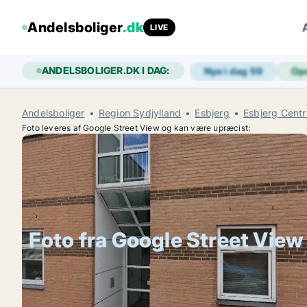
Andelsboliger
.dk
LIVE
ANDELSBOLIGER.DK I DAG:
Nye i dag
59
Op
Andelsboliger
Region Sydjylland
Esbjerg
Esbjerg Cent
Foto leveres af Google Street View og kan være upræcist:
Foto fra Google Street View