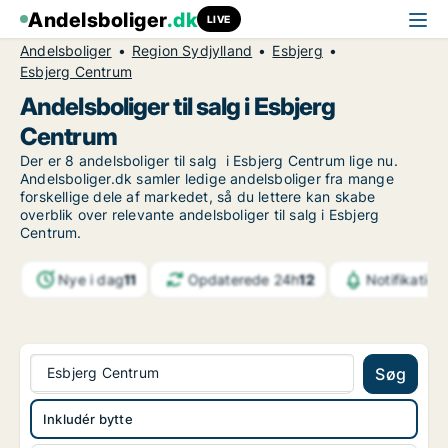
Andelsboliger
.dk
LIVE
Andelsboliger
Region Sydjylland
Esbjerg
Esbjerg Centrum
Andelsboliger til salg i Esbjerg
Centrum
Der er 8 andelsboliger til salg i Esbjerg Centrum lige nu.
Andelsboliger.dk samler ledige andelsboliger fra mange
forskellige dele af markedet, så du lettere kan skabe
overblik over relevante andelsboliger til salg i Esbjerg
Centrum.
Nye i dag
11
Opdaterede 24h
12
Notifikation
Esbjerg Centrum
Søg
Inkludér bytte