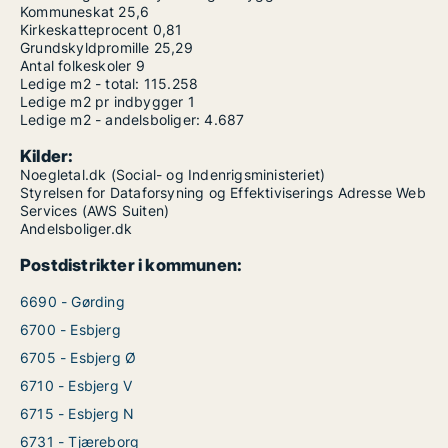
Kommuneskat
25,6
Kirkeskatteprocent
0,81
Grundskyldpromille
25,29
Antal folkeskoler
9
Ledige m2 - total:
115.258
Ledige m2 pr indbygger
1
Ledige m2 - andelsboliger:
4.687
Kilder:
Noegletal.dk (Social- og Indenrigsministeriet)
Styrelsen for Dataforsyning og Effektiviserings Adresse Web
Services (AWS Suiten)
Andelsboliger.dk
Postdistrikter i kommunen:
6690 - Gørding
6700 - Esbjerg
6705 - Esbjerg Ø
6710 - Esbjerg V
6715 - Esbjerg N
6731 - Tjæreborg