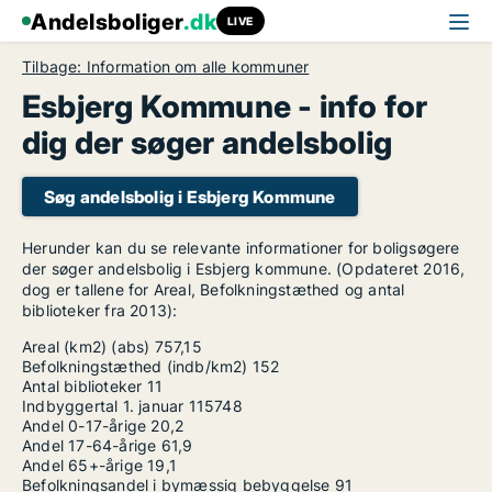
Andelsboliger
.dk
LIVE
Tilbage: Information om alle kommuner
Esbjerg Kommune - info for
dig der søger andelsbolig
Søg andelsbolig i Esbjerg Kommune
Herunder kan du se relevante informationer for boligsøgere
der søger andelsbolig i Esbjerg kommune. (Opdateret 2016,
dog er tallene for Areal, Befolkningstæthed og antal
biblioteker fra 2013):
Areal (km2) (abs)
757,15
Befolkningstæthed (indb/km2)
152
Antal biblioteker
11
Indbyggertal 1. januar
115748
Andel 0-17-årige
20,2
Andel 17-64-årige
61,9
Andel 65+-årige
19,1
Befolkningsandel i bymæssig bebyggelse
91