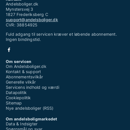
Andelsboliger.dk
Mynstersvej 3
1827 Frederiksberg C
support@andelsboliger.dk
CVR: 38854925
Fuld adgang til servicen kræver et løbende abonnement.
Ingen bindingstid.
Om servicen
Om Andelsboliger.dk
Kontakt & support
Abonnementsvilkår
Generelle vilkår
Servicens indhold og værdi
Datapolitik
Cookiepolitik
Sitemap
Nye andelsboliger (RSS)
Om andelsboligmarkedet
Data & Indsigter
Spørgsmål og svar