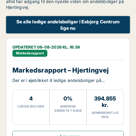
altid har adgang til den nyeste viden om andelsboliger på
Hjertingvej.
Se alle ledige andelsboliger i Esbjerg Centrum
lige nu
OPDATERET 06-08-2026 KL. 16:39
Markedsrapport
Markedsrapport – Hjertingvej
Der er i øjeblikket 4 ledige andelsboliger på
Hjertingvej.
4
0%
394.855
kr.
LEDIGE BOLIGER
ÆNDRING
SENESTE 7 DAGE
GENNEMSNITLIG
PRIS