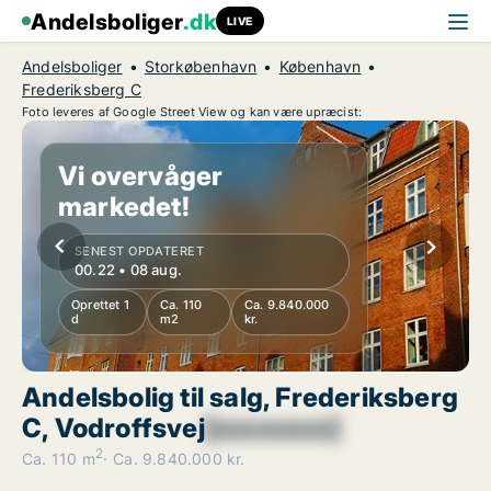
Andelsboliger
.dk
LIVE
Andelsboliger
Storkøbenhavn
København
Frederiksberg C
Foto leveres af Google Street View og kan være upræcist:
Vi overvåger
markedet!
SENEST OPDATERET
00.22 • 08 aug.
Oprettet 1
Ca. 110
Ca. 9.840.000
d
m2
kr.
Andelsbolig til salg, Frederiksberg
C, Vodroffsvej
[xxxxxxxx]
2
Ca. 110 m
Ca. 9.840.000 kr.