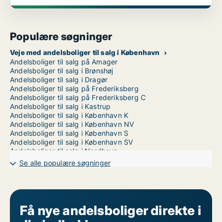
Populære søgninger
Veje med andelsboliger til salg i København
Andelsboliger til salg på Amager
Andelsboliger til salg i Brønshøj
Andelsboliger til salg i Dragør
Andelsboliger til salg på Frederiksberg
Andelsboliger til salg på Frederiksberg C
Andelsboliger til salg i Kastrup
Andelsboliger til salg i København K
Andelsboliger til salg i København NV
Andelsboliger til salg i København S
Andelsboliger til salg i København SV
Andelsboliger til salg i Nordhavn
Andelsboliger til salg på Nørrebro
Se alle populære søgninger
Andelsboliger til salg i Valby
Andelsboliger til salg i Vanløse
Andelsboliger til salg på Vesterbro
Andelsboliger til salg i Ørestad
Andelsboliger til salg på Østerbro
Få nye andelsboliger direkte i