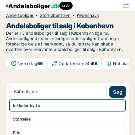
Andelsboliger
.dk
LIVE
Andelsboliger
Storkøbenhavn
København
Andelsboliger til salg i København
Der er 13 andelsboliger til salg i København lige nu.
Andelsboliger.dk samler ledige andelsboliger fra mange
forskellige dele af markedet, så du lettere kan skabe
overblik over relevante andelsboliger til salg i København.
Nye i dag
56
Opdaterede 24h
56
Notifikati
København
Søg
Inkludér bytte
Størrelse
Pris