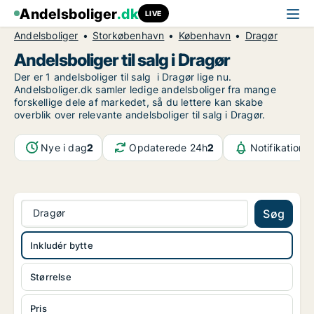
Andelsboliger
.dk
LIVE
Andelsboliger
Storkøbenhavn
København
Dragør
Andelsboliger til salg i Dragør
Der er 1 andelsboliger til salg i Dragør lige nu.
Andelsboliger.dk samler ledige andelsboliger fra mange
forskellige dele af markedet, så du lettere kan skabe
overblik over relevante andelsboliger til salg i Dragør.
Nye i dag
2
Opdaterede 24h
2
Notifikatione
Dragør
Søg
Inkludér bytte
Størrelse
Pris