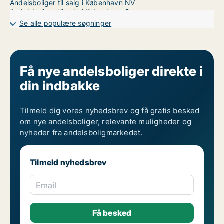
Andelsboliger til salg i København NV
Andelsboliger til salg i København S
Andelsboliger til salg i København SV
Se alle populære søgninger
Andelsboliger til salg i Nordhavn
Andelsboliger til salg på Nørrebro
Andelsboliger til salg i Valby
Andelsboliger til salg i Vanløse
Andelsboliger til salg på Vesterbro
Få nye andelsboliger direkte i
Andelsboliger til salg i Ørestad
din indbakke
Andelsboliger til salg på Østerbro
Tilmeld dig vores nyhedsbrev og få gratis besked
om nye andelsboliger, relevante muligheder og
nyheder fra andelsboligmarkedet.
Tilmeld nyhedsbrev
Email