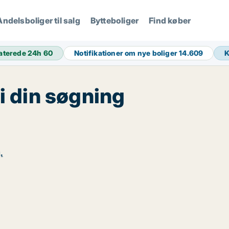
Andelsboliger til salg
Bytteboliger
Find køber
aterede 24h
60
Notifikationer om nye boliger
14.609
 i din søgning
.