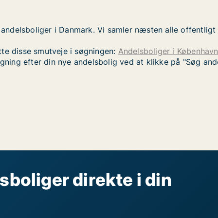
r andelsboliger i Danmark. Vi samler næsten alle offentli
tte disse smutveje i søgningen:
Andelsboliger i Københav
øgning efter din nye andelsbolig ved at klikke på "Søg an
sboliger direkte i din