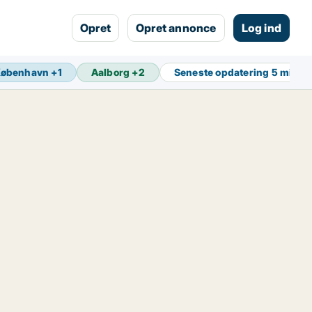
Opret
Opret annonce
Log ind
København
+
1
Aalborg
+
2
Seneste opdatering
5 min s