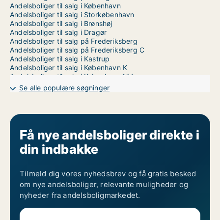
Andelsboliger til salg i København
Andelsboliger til salg i Storkøbenhavn
Andelsboliger til salg i Brønshøj
Andelsboliger til salg i Dragør
Andelsboliger til salg på Frederiksberg
Andelsboliger til salg på Frederiksberg C
Andelsboliger til salg i Kastrup
Andelsboliger til salg i København K
Andelsboliger til salg i København NV
Andelsboliger til salg i København SV
Se alle populære søgninger
Andelsboliger til salg i Nordhavn
Andelsboliger til salg på Nørrebro
Andelsboliger til salg i Valby
Andelsboliger til salg i Vanløse
Andelsboliger til salg på Vesterbro
Få nye andelsboliger direkte i
Andelsboliger til salg i Ørestad
din indbakke
Andelsboliger til salg på Østerbro
Tilmeld dig vores nyhedsbrev og få gratis besked
om nye andelsboliger, relevante muligheder og
nyheder fra andelsboligmarkedet.