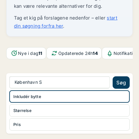
kan være relevante alternativer for dig.
Tag et kig på forslagene nedenfor – eller
start
din søgning forfra her
.
Nye i dag
11
Opdaterede 24h
14
Notifikation
København S
Søg
Inkludér bytte
Størrelse
Pris