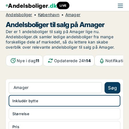
Andelsboliger
.dk
LIVE
Andelsboliger
København
Amager
Andelsboliger til salg på Amager
Der er 1 andelsboliger til salg på Amager lige nu.
Andelsboliger.dk samler ledige andelsboliger fra mange
forskellige dele af markedet, så du lettere kan skabe
overblik over relevante andelsboliger til salg på Amager.
Nye i dag
11
Opdaterede 24h
14
Notifikation
Amager
Søg
Inkludér bytte
Størrelse
Pris