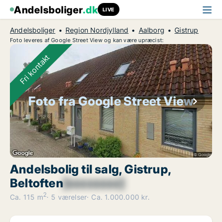
Andelsboliger
.dk
LIVE
Andelsboliger
Region Nordjylland
Aalborg
Gistrup
Foto leveres af Google Street View og kan være upræcist:
Fri kontakt
Foto fra Google Street View
Andelsbolig til salg, Gistrup,
Beltoften
[xxxxxxxx]
2
Ca. 115 m
5 værelser
Ca. 1.000.000 kr.