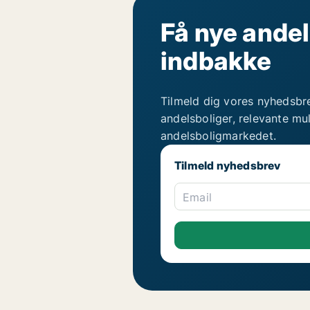
Få nye andel
indbakke
Tilmeld dig vores nyhedsbr
andelsboliger, relevante mu
andelsboligmarkedet.
Tilmeld nyhedsbrev
Email