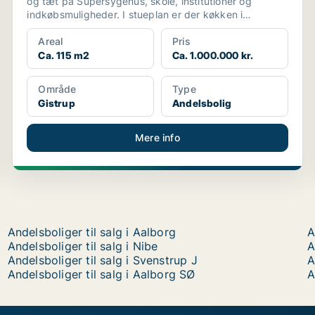
og tæt på Supersygehus, skole, institutioner og
indkøbsmuligheder. I stueplan er der køkken i
forbindels...
Areal
Pris
Ca. 115 m2
Ca. 1.000.000 kr.
Område
Type
Gistrup
Andelsbolig
Mere info
Andelsboliger til salg i Aalborg
A
Andelsboliger til salg i Nibe
A
Andelsboliger til salg i Svenstrup J
A
Andelsboliger til salg i Aalborg SØ
A