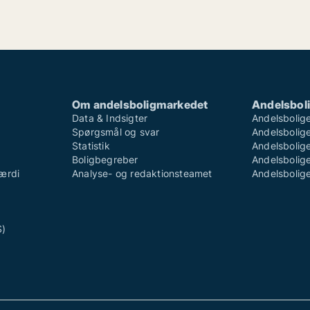
Om andelsboligmarkedet
Andelsboli
Data & Indsigter
Andelsbolige
Spørgsmål og svar
Andelsboliger
Statistik
Andelsbolige
Boligbegreber
Andelsboliger
ærdi
Analyse- og redaktionsteamet
Andelsboliger
S)