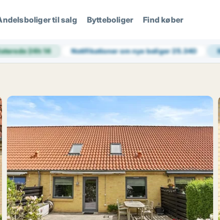
Andelsboliger til salg
Bytteboliger
Find køber
aterede 24h
14
Notifikationer om nye boliger
25.340