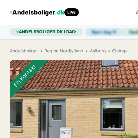
Andelsboliger
.dk
LIVE
ANDELSBOLIGER.DK I DAG:
Nye i dag
11
Opd
Andelsboliger
Region Nordjylland
Aalborg
Gistrup
Fri kontakt