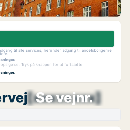
dgang til alle services, herunder adgang til andelsboligerne
dere.
ysninger.
 opsigelse. Tryk på knappen for at fortsætte.
ysninger.
ervej
[xxxxxxxx]
Se vejnr.