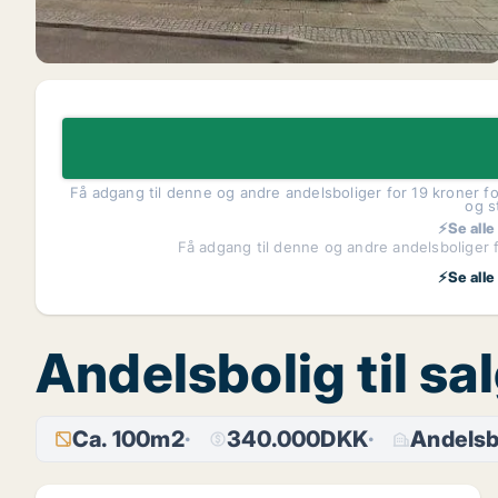
Få adgang til denne og andre andelsboliger for 19 kroner fo
og s
⚡Se alle
Få adgang til denne og andre andelsboliger f
⚡Se alle
Andelsbolig til sa
Ca. 100m2
340.000DKK
Andelsb