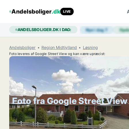
Andelsboliger
.dk
LIVE
ANDELSBOLIGER.DK I DAG:
Nye i dag
7
Opd
Andelsboliger
Region Midtjylland
Løsning
Foto leveres af Google Street View og kan være upræcist:
Foto fra Google Street View