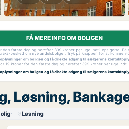
FÅ MERE INFO OM BOLIGEN
r den første dag og herefter 399 kroner per uge indtil opsigelse. Få a
traks-besked om nye andelsboliger. Tryk på knappen for at komme vi
 oplysninger om boligen og få direkte adgang til sælgerens kontaktopl
or 19 kroner for den første dag og herefter 399 kroner per uge indtil
 oplysninger om boligen og få direkte adgang til sælgerens kontaktopl
lg, Løsning, Bankag
olig
Løsning