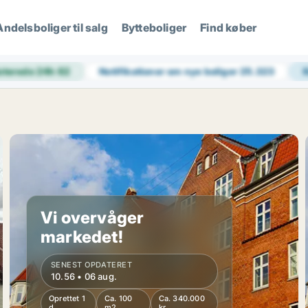
Andelsboliger til salg
Bytteboliger
Find køber
aterede 24h
62
Notifikationer om nye boliger
25.323
Vi overvåger
markedet!
SENEST OPDATERET
10.56 • 06 aug.
Oprettet 1
Ca. 100
Ca. 340.000
d
m2
kr.