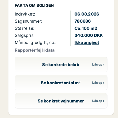
FAKTA OM BOLIGEN
Indrykket:
06.08.2026
Sagsnummer:
780686
Størrelse:
Ca. 100 m2
Salgspris:
340.000 DKK
Månedlig udgift, ca.:
Ikke angivet
Rapportér fejl i data
Se konkrete beløb
Se konkret antal m²
Se konkret vejnummer