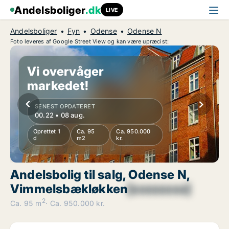
Andelsboliger
.dk
LIVE
Andelsboliger
Fyn
Odense
Odense N
Foto leveres af Google Street View og kan være upræcist:
Vi overvåger
markedet!
SENEST OPDATERET
00.22 • 08 aug.
Oprettet 1
Ca. 95
Ca. 950.000
d
m2
kr.
Andelsbolig til salg, Odense N,
Vimmelsbækløkken
[xxxxxxxx]
2
Ca. 95 m
Ca. 950.000 kr.