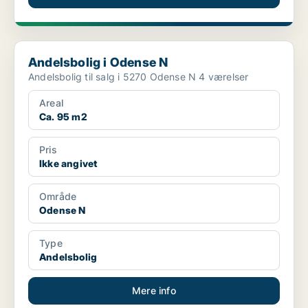
Andelsbolig i Odense N
Andelsbolig i Odense N
Andelsbolig til salg i 5270 Odense N 4 værelser
Areal
Ca. 95 m2
Pris
Ikke angivet
Område
Odense N
Type
Andelsbolig
Mere info