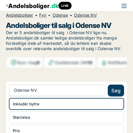
Andelsboliger
.dk
LIVE
Andelsboliger
Fyn
Odense
Odense NV
Andelsboliger til salg i Odense NV
Der er 5 andelsboliger til salg i Odense NV lige nu.
Andelsboliger.dk samler ledige andelsboliger fra mange
forskellige dele af markedet, så du lettere kan skabe
overblik over relevante andelsboliger til salg i Odense NV.
Nye i dag
9
Opdaterede 24h
13
Notifikation
Odense NV
Søg
Inkludér bytte
Størrelse
Pris