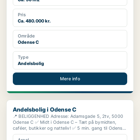
Pris
Ca. 480.000 kr.
Område
Odense C
Type
Andelsbolig
Mere info
Andelsbolig i Odense C
Andelsbolig i Odense C
📍 BELIGGENHED Adresse: Adamsgade 5, 2tv, 5000
Odense C ✅ Midt i Odense C – Tæt på bymidten,
caféer, butikker og natteliv! ✅ 5 min. gang til Odense
Baneg...
Areal