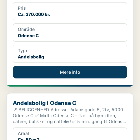
Pris
Ca. 270.000 kr.
Område
Odense C
Type
Andelsbolig
Mere info
Andelsbolig i Odense C
Andelsbolig i Odense C
📍 BELIGGENHED Adresse: Adamsgade 5, 2tv, 5000
Odense C ✅ Midt i Odense C – Tæt på bymidten,
caféer, butikker og natteliv! ✅ 5 min. gang til Odense
Baneg...
Areal
Ca. 50 m2