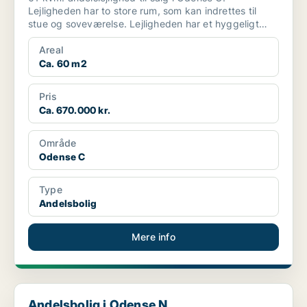
Lejligheden har to store rum, som kan indrettes til
stue og soveværelse. Lejligheden har et hyggeligt
seperat kø...
Areal
Ca. 60 m2
Pris
Ca. 670.000 kr.
Område
Odense C
Type
Andelsbolig
Mere info
Andelsbolig i Odense N
Andelsbolig i Odense N