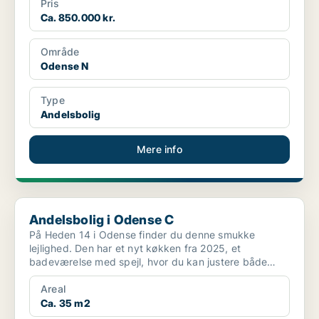
Pris
Ca. 850.000 kr.
Område
Odense N
Type
Andelsbolig
Mere info
Andelsbolig i Odense C
Andelsbolig i Odense C
På Heden 14 i Odense finder du denne smukke
lejlighed. Den har et nyt køkken fra 2025, et
badeværelse med spejl, hvor du kan justere både
lysstyrke og farvet...
Areal
Ca. 35 m2