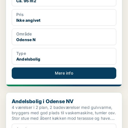
Ca. 95 m2
Pris
Ikke angivet
Område
Odense N
Type
Andelsbolig
Mere info
Andelsbolig i Odense NV
Andelsbolig i Odense NV
4 værelser i 2 plan, 2 badeværelser med gulvvarme,
bryggers med god plads til vaskemaskine, tumler osv.
Stor stue med åbent køkken mod terassse og have.
Stu...