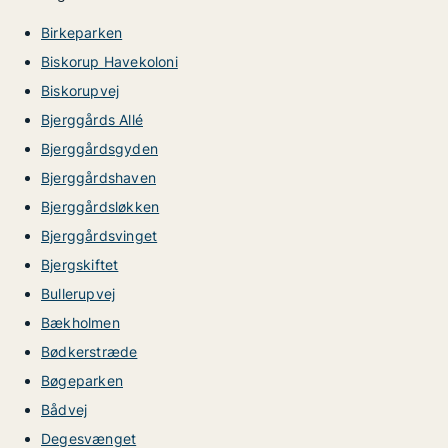
Birkeparken
Biskorup Havekoloni
Biskorupvej
Bjerggårds Allé
Bjerggårdsgyden
Bjerggårdshaven
Bjerggårdsløkken
Bjerggårdsvinget
Bjergskiftet
Bullerupvej
Bækholmen
Bødkerstræde
Bøgeparken
Bådvej
Degesvænget