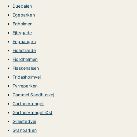
Duedalen
Egeparken
Egholmen
Ejbygade
Enghaugen
Fichstræde
Fjordholmen
Flaskehalsen
Fridasholmvej
Fyrreparken
Gammel Sandhusvej
Gartnervænget
Gartnervænget Øst
Gillestedvej
Granparken