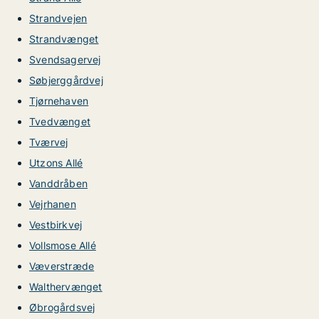
Strandvejen
Strandvænget
Svendsagervej
Søbjerggårdvej
Tjørnehaven
Tvedvænget
Tværvej
Utzons Allé
Vanddråben
Vejrhanen
Vestbirkvej
Vollsmose Allé
Væverstræde
Walthervænget
Øbrogårdsvej