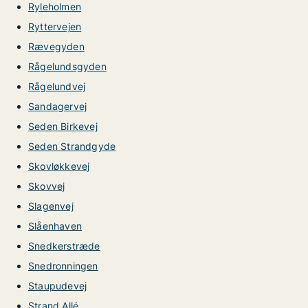
Ryleholmen
Ryttervejen
Rævegyden
Rågelundsgyden
Rågelundvej
Sandagervej
Seden Birkevej
Seden Strandgyde
Skovløkkevej
Skovvej
Slagenvej
Slåenhaven
Snedkerstræde
Snedronningen
Staupudevej
Strand Allé