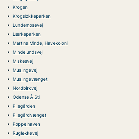
Krogen
Krogsløkkeparken
Lundemosevej
Lærkeparken
Martins Minde, Havekoloni
Mindelundsvej
Miskesvej
Muslingevej
Muslingevænget
Nordbirkvej
Odense Å Sti
Pilegården
Pilegårdvænget
Poppelhaven
Rugløkkevej