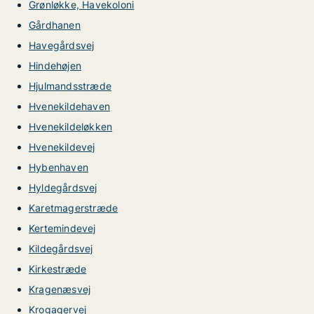
Grønløkke, Havekoloni
Gårdhanen
Havegårdsvej
Hindehøjen
Hjulmandsstræde
Hvenekildehaven
Hvenekildeløkken
Hvenekildevej
Hybenhaven
Hyldegårdsvej
Karetmagerstræde
Kertemindevej
Kildegårdsvej
Kirkestræde
Kragenæsvej
Krogagervej