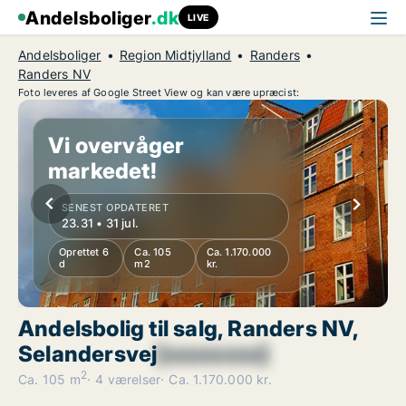
Andelsboliger
.dk
LIVE
Andelsboliger
Region Midtjylland
Randers
Randers NV
Foto leveres af Google Street View og kan være upræcist:
Vi overvåger
markedet!
SENEST OPDATERET
23.31 • 31 jul.
Oprettet 6
Ca. 105
Ca. 1.170.000
d
m2
kr.
Andelsbolig til salg, Randers NV,
Selandersvej
[xxxxxxxx]
2
Ca. 105 m
4 værelser
Ca. 1.170.000 kr.