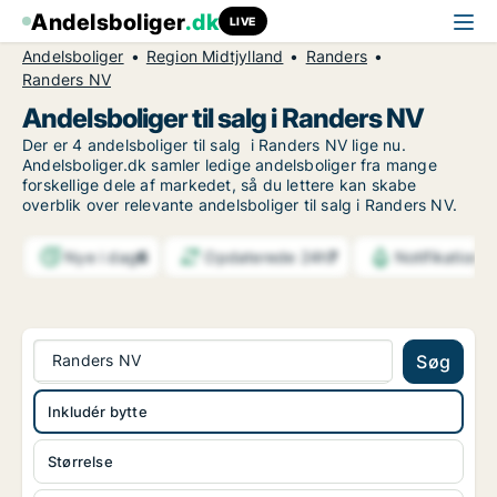
Andelsboliger
.dk
LIVE
Andelsboliger
Region Midtjylland
Randers
Randers NV
Andelsboliger til salg i Randers NV
Der er 4 andelsboliger til salg i Randers NV lige nu.
Andelsboliger.dk samler ledige andelsboliger fra mange
forskellige dele af markedet, så du lettere kan skabe
overblik over relevante andelsboliger til salg i Randers NV.
Nye i dag
6
Opdaterede 24h
7
Notifikatione
Randers NV
Søg
Inkludér bytte
Størrelse