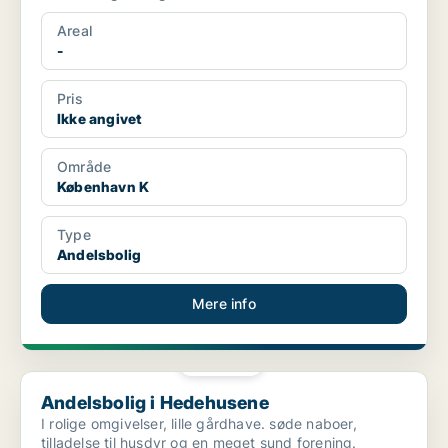
Areal
-
Pris
Ikke angivet
Område
København K
Type
Andelsbolig
Mere info
PLATIN
Andelsbolig i Hedehusene
Andelsbolig i Hedehusene
I rolige omgivelser, lille gårdhave. søde naboer,
tilladelse til husdyr og en meget sund forening.